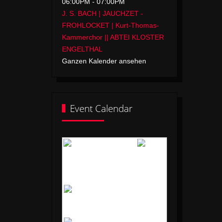
06:00PM
-
07:00PM
J. S. BACH | JAUCHZET -
FROHLOCKET | Kurt-Thomas-
Kammerchor || ABTEI KLOSTER
ENGELTHAL
Ganzen Kalender ansehen
Event Calendar
Mai 2026
Mo
Di
Mi
Do
Fr
Sa
So
1
2
3