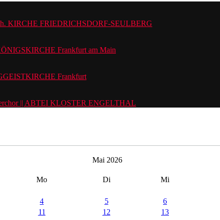
.-Luth. KIRCHE FRIEDRICHSDORF-SEULBERG
KÖNIGSKIRCHE Frankfurt am Main
IGGEISTKIRCHE Frankfurt
merchor || ABTEI KLOSTER ENGELTHAL
Mai 2026
Mo
Di
Mi
4
5
6
11
12
13