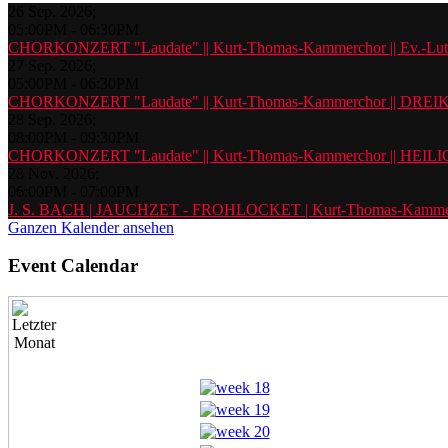
26 Sep. 2026
;
05:00PM
-
06:30PM
CHORKONZERT "Laudate" || Kurt-Thomas-Kammerchor || Ev
27 Sep. 2026
;
05:00PM
-
06:30PM
CHORKONZERT "Laudate" || Kurt-Thomas-Kammerchor || DREI
28 Sep. 2026
;
08:00PM
-
09:30PM
CHORKONZERT "Laudate" || Kurt-Thomas-Kammerchor || HEIL
28 Nov. 2026
;
06:00PM
-
07:00PM
J. S. BACH | JAUCHZET - FROHLOCKET | Kurt-Thomas-Kam
Ganzen Kalender ansehen
Event Calendar