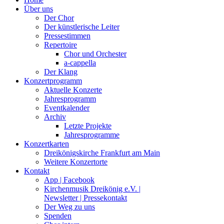
Über uns
Der Chor
Der künstlerische Leiter
Pressestimmen
Repertoire
Chor und Orchester
a-cappella
Der Klang
Konzertprogramm
Aktuelle Konzerte
Jahresprogramm
Eventkalender
Archiv
Letzte Projekte
Jahresprogramme
Konzertkarten
Dreikönigskirche Frankfurt am Main
Weitere Konzertorte
Kontakt
App | Facebook
Kirchenmusik Dreikönig e.V. |
Newsletter | Pressekontakt
Der Weg zu uns
Spenden