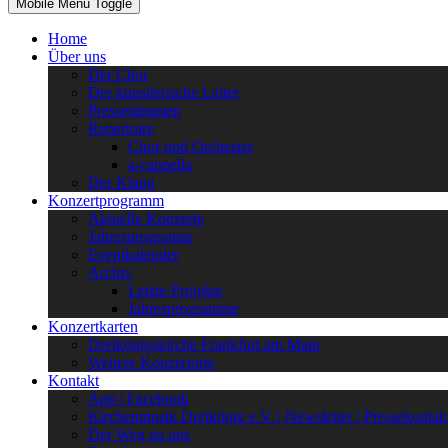
Mobile Menu Toggle
Home
Über uns
Der Chor
Der künstlerische Leiter
Pressestimmen
Repertoire
Chor und Orchester
a-cappella
Der Klang
Konzertprogramm
Aktuelle Konzerte
Jahresprogramm
Eventkalender
Archiv
Letzte Projekte
Jahresprogramme
Konzertkarten
Dreikönigskirche Frankfurt am Main
Weitere Konzertorte
Kontakt
App | Facebook
Kirchenmusik Dreikönig e.V. | Newsletter | Pressekontak
Der Weg zu uns