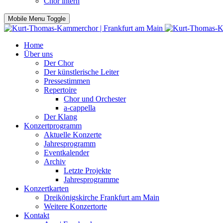
Chor intern
Mobile Menu Toggle
Home
Über uns
Der Chor
Der künstlerische Leiter
Pressestimmen
Repertoire
Chor und Orchester
a-cappella
Der Klang
Konzertprogramm
Aktuelle Konzerte
Jahresprogramm
Eventkalender
Archiv
Letzte Projekte
Jahresprogramme
Konzertkarten
Dreikönigskirche Frankfurt am Main
Weitere Konzertorte
Kontakt