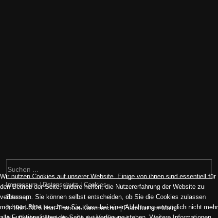
Wir nutzen Cookies auf unserer Website. Einige von ihnen sind essentiell für
Impressum | Datenschutz | Cookies
den Betrieb der Seite, andere helfen, die Nutzererfahrung der Website zu
verbessern. Sie können selbst entscheiden, ob Sie die Cookies zulassen
Sitemap
möchten. Bitte beachten Sie, dass bei einer Ablehnung womöglich nicht mehr
© 1994-2026 Kurt-Thomas-Kammerchor | Frankfurt am Main.
alle Funktionalitäten der Seite zur Verfügung stehen. Weitere Informationen