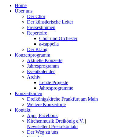
Home
Über uns
Der Chor
Der künstlerische Leiter
Pressestimmen
Repertoire
Chor und Orchester
a-cappella
Der Klang
Konzertprogramm
Aktuelle Konzerte
Jahresprogramm
Eventkalender
Archiv
Letzte Projekte
Jahresprogramme
Konzertkarten
Dreikönigskirche Frankfurt am Main
Weitere Konzertorte
Kontakt
App | Facebook
Kirchenmusik Dreikönig e.V. |
Newsletter | Pressekontakt
Der Weg zu uns