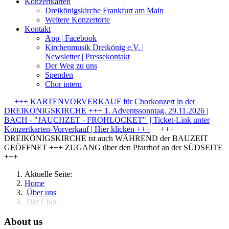
Konzertkarten
Dreikönigskirche Frankfurt am Main
Weitere Konzertorte
Kontakt
App | Facebook
Kirchenmusik Dreikönig e.V. |
Newsletter | Pressekontakt
Der Weg zu uns
Spenden
Chor intern
+++ KARTENVORVERKAUF für Chorkonzert in der
DREIKÖNIGSKIRCHE +++ 1. Adventssonntag, 29.11.2026 |
BACH - "JAUCHZET - FROHLOCKET" || Ticket-Link unter
Konzertkarten-Vorverkauf | Hier klicken +++
+++
DREIKÖNIGSKIRCHE ist auch WÄHREND der BAUZEIT
GEÖFFNET +++ ZUGANG über den Pfarrhof an der SÜDSEITE
+++
Aktuelle Seite:
Home
Über uns
Der Chor
About us