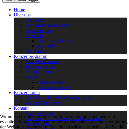
Home
Über uns
Der Chor
Der künstlerische Leiter
Pressestimmen
Repertoire
Chor und Orchester
a-cappella
Der Klang
Konzertprogramm
Aktuelle Konzerte
Jahresprogramm
Eventkalender
Archiv
Letzte Projekte
Jahresprogramme
Konzertkarten
Dreikönigskirche Frankfurt am Main
Weitere Konzertorte
Kontakt
App | Facebook
Wir nutzen Cookies auf unserer Website. Einige von ihnen sind
Kirchenmusik Dreikönig e.V. | Newsletter |
essentiell für den Betrieb der Seite, andere helfen, die Nutzererfahrung
Pressekontakt
der Website zu verbessern. Sie können selbst entscheiden, ob Sie die
Der Weg zu uns