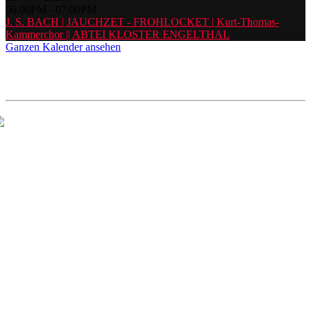
06:00PM
-
07:00PM
J. S. BACH | JAUCHZET - FROHLOCKET | Kurt-Thomas-
Kammerchor || ABTEI KLOSTER ENGELTHAL
Ganzen Kalender ansehen
Der Chor