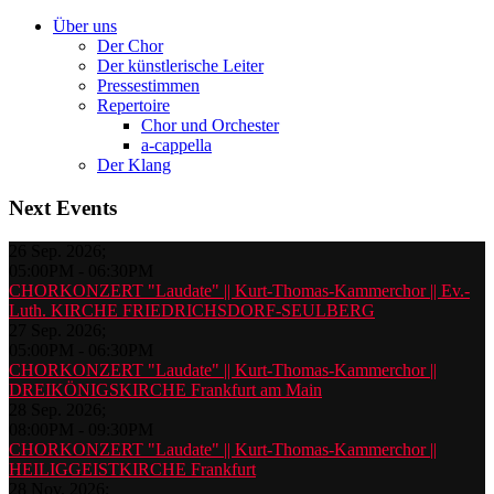
Über uns
Der Chor
Der künstlerische Leiter
Pressestimmen
Repertoire
Chor und Orchester
a-cappella
Der Klang
Next Events
26 Sep. 2026
;
05:00PM
-
06:30PM
CHORKONZERT "Laudate" || Kurt-Thomas-Kammerchor || Ev.-
Luth. KIRCHE FRIEDRICHSDORF-SEULBERG
27 Sep. 2026
;
05:00PM
-
06:30PM
CHORKONZERT "Laudate" || Kurt-Thomas-Kammerchor ||
DREIKÖNIGSKIRCHE Frankfurt am Main
28 Sep. 2026
;
08:00PM
-
09:30PM
CHORKONZERT "Laudate" || Kurt-Thomas-Kammerchor ||
HEILIGGEISTKIRCHE Frankfurt
28 Nov. 2026
;