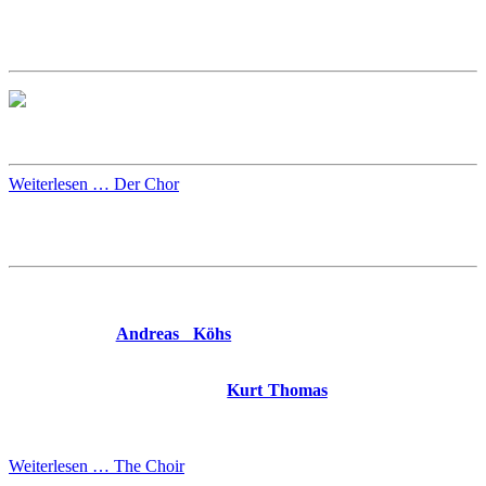
Voraussetzung.
Über eine Aufnahme entscheidet der Künstlerische Leiter,
Kantor Andreas Köhs, nach einem persönlichen Vorsingen.
Chorprobe im Gemeindezentrum
Weiterlesen … Der Chor
The Choir
The
Kurt-Thomas-Chamber-Choir
is composed of ca. 40 vocally
qualified singers and under the artistic direction of
Three Kings
Choirmaster
Andreas Köhs
predominantly performs choral
literature of the 16th -18th centuries.
The name of the choir honours
Kurt Thomas
, who as Three Kings
Choirmaster (1945-1957) helped church choral music to gain a high
reputation.
Weiterlesen … The Choir