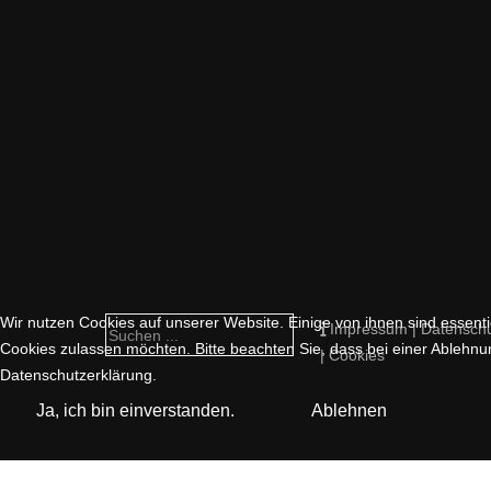
Wir nutzen Cookies auf unserer Website. Einige von ihnen sind essentie
Impressum | Datensch
Cookies zulassen möchten. Bitte beachten Sie, dass bei einer Ablehnun
| Cookies
Datenschutzerklärung.
Ja, ich bin einverstanden.
Ablehnen
Cookie-Einstellungen ändern