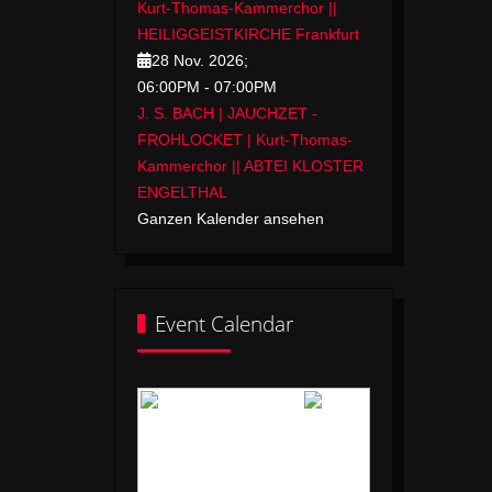
Kurt-Thomas-Kammerchor ||
HEILIGGEISTKIRCHE Frankfurt
28 Nov. 2026
;
06:00PM
-
07:00PM
J. S. BACH | JAUCHZET -
FROHLOCKET | Kurt-Thomas-
Kammerchor || ABTEI KLOSTER
ENGELTHAL
Ganzen Kalender ansehen
Event Calendar
Mai 2026
Mo
Di
Mi
Do
Fr
Sa
So