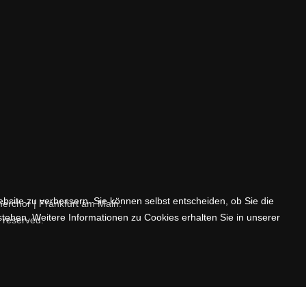
ebsite zu verbessern. Sie können selbst entscheiden, ob Sie die
rchor | Frankfurt am Main.
stehen. Weitere Informationen zu Cookies erhalten Sie in unserer
s reserved.