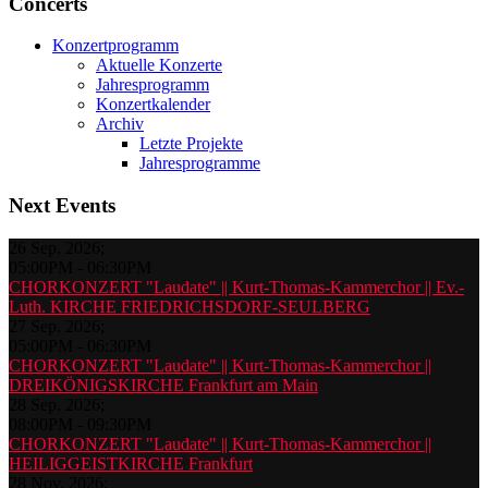
Concerts
Konzertprogramm
Aktuelle Konzerte
Jahresprogramm
Konzertkalender
Archiv
Letzte Projekte
Jahresprogramme
Next Events
26 Sep. 2026
;
05:00PM
-
06:30PM
CHORKONZERT "Laudate" || Kurt-Thomas-Kammerchor || Ev.-
Luth. KIRCHE FRIEDRICHSDORF-SEULBERG
27 Sep. 2026
;
05:00PM
-
06:30PM
CHORKONZERT "Laudate" || Kurt-Thomas-Kammerchor ||
DREIKÖNIGSKIRCHE Frankfurt am Main
28 Sep. 2026
;
08:00PM
-
09:30PM
CHORKONZERT "Laudate" || Kurt-Thomas-Kammerchor ||
HEILIGGEISTKIRCHE Frankfurt
28 Nov. 2026
;