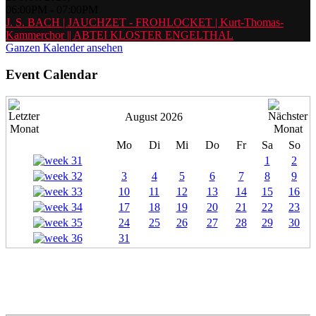
06:00PM
-
07:00PM
J. S. BACH | JAUCHZET - FROHLOCKET | Kurt-Thomas-
Kammerchor || ABTEI KLOSTER ENGELTHAL
Ganzen Kalender ansehen
Event Calendar
August 2026
Mo
Di
Mi
Do
Fr
Sa
So
1
2
3
4
5
6
7
8
9
10
11
12
13
14
15
16
17
18
19
20
21
22
23
24
25
26
27
28
29
30
31
Projekte 2000 | Kurt-Thomas-
Kammerchor