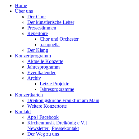
Home
Über uns
Der Chor
Der künstlerische Leiter
Pressestimmen
Repertoire
Chor und Orchester
a-cappella
Der Klang
Konzertprogramm
Aktuelle Konzerte
Jahresprogramm
Eventkalender
Archiv
Letzte Projekte
Jahresprogramme
Konzertkarten
Dreikönigskirche Frankfurt am Main
Weitere Konzertorte
Kontakt
App | Facebook
Kirchenmusik Dreikönig e.V. |
Newsletter | Pressekontakt
Der Weg zu uns