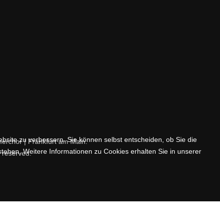
ebsite zu verbessern. Sie können selbst entscheiden, ob Sie die
rchor | Frankfurt am Main.
stehen. Weitere Informationen zu Cookies erhalten Sie in unserer
s reserved.