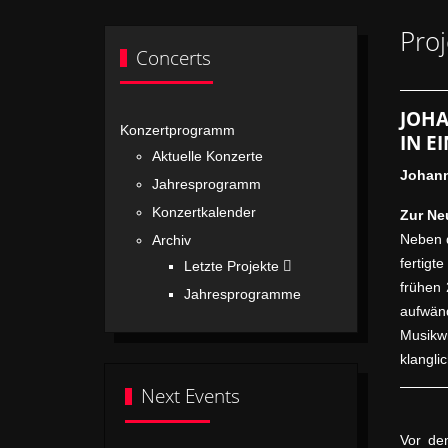
Pro
Concerts
JOHA
Konzertprogramm
IN E
Aktuelle Konzerte
Johann
Jahresprogramm
Konzertkalender
Zur Ne
Neben d
Archiv
fertigt
Letzte Projekte
frühen 
Jahresprogramme
aufwän
Musikwi
klangli
Next Events
Vor de