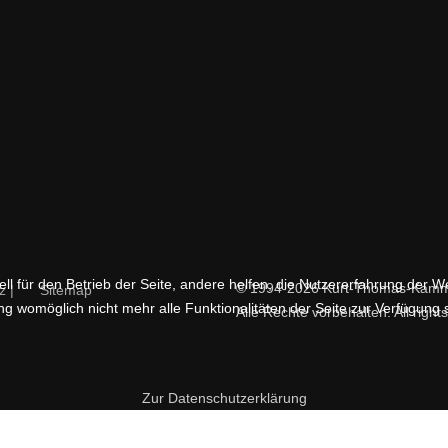
ll für den Betrieb der Seite, andere helfen, die Nutzererfahrung der W
© 1994-2026 Kurt-Thomas-Kamme
z |
Sitemap
g womöglich nicht mehr alle Funktionalitäten der Seite zur Verfügung 
Alle Rechte vorbehalten. All right
Zur Datenschutzerklärung