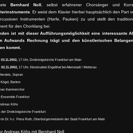
itete
Bernhard Noll
, selbst erfahrener Chorsänger und Korr
terinstrumente
. Er weist dem Klavier hierbei hauptsächlich den Part 
cussiven Instrumenten (Harfe, Pauken) zu und stellt den traditione
nt für den Chorklang bei.
nden ist mit dieser Aufführungsmöglichkeit eine interessante Al
n Aufwands Rechnung trägt und den künstlerischen Belangen
en kommt.
 03.11.2002,
17 Uhr, Dreikönigskirche Frankfurt am Main
 02.11.2002,
17 Uhr, Klosterabtei Engelthal bei Altenstadt / Wetterau
Hierdeis, Sopran
 Kögel, Bariton
mas-Kammerchor
-Ensemble Frankfurt
Andreas Köhs
n der Dreikönigskirche Frankfurt:
rin Dr. h.c. Petra Roth, Oberbürgermeisterin der Stadt Frankfurt am Main