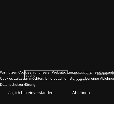
Wir nutzen Cookies auf unserer Website. Einige von ihnen sind essentie
Impressum | Datenschut
Cookies zulassen möchten. Bitte beachten Sie, dass bei einer Ablehnun
Cookies
Datenschutzerklärung.
Ja, ich bin einverstanden.
Ablehnen
Cookie-Einstellungen ändern