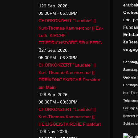
erarbe
26 Sep. 2026
;
Orches
05:00PM
-
06:30PM
und per
CHORKONZERT "Laudate" ||
Fundame
Kurt-Thomas-Kammerchor || Ev.-
Entsta
Luth. KIRCHE
äußere
FRIEDRICHSDORF-SEULBERG
entgeg
27 Sep. 2026
;
05:00PM
-
06:30PM
Sonntag,
CHORKONZERT "Laudate" ||
Samstag,
Kurt-Thomas-Kammerchor ||
Gabriele 
DREIKÖNIGSKIRCHE Frankfurt
Christoph
am Main
Kurt-Tho
28 Sep. 2026
;
Telemann
08:00PM
-
09:30PM
Leitung: 
CHORKONZERT "Laudate" ||
Konzert i
Kurt-Thomas-Kammerchor ||
HEILIGGEISTKIRCHE Frankfurt
Schirmher
28 Nov. 2026
;