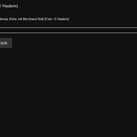
dreas Köhs mit Bernhard Noll (Foto: © Hadem)
eriger Beitrag: Projekte 2003 | Kurt-Thomas-Kammerchor
rück