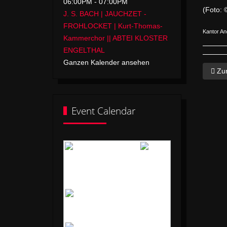
06:00PM
-
07:00PM
J. S. BACH | JAUCHZET -
FROHLOCKET | Kurt-Thomas-
Kantor An
Kammerchor || ABTEI KLOSTER
ENGELTHAL
Ganzen Kalender ansehen
Vorh
Zu
Event Calendar
August 2026
Mo
Di
Mi
Do
Fr
Sa
So
1
2