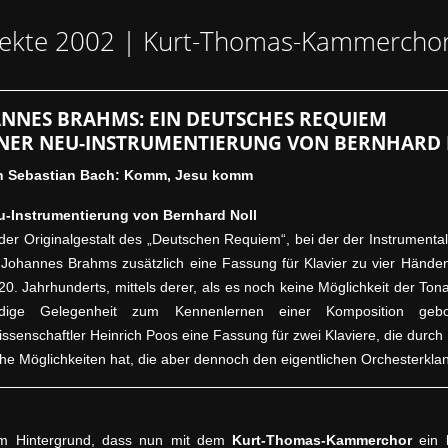
jekte 2002 | Kurt-Thomas-Kammercho
NNES BRAHMS: EIN DEUTSCHES REQUIEM
INER NEU-INSTRUMENTIERUNG
VON BERNHARD
 Sebastian Bach: Komm, Jesu komm
u-Instrumentierung von Bernhard Noll
er Originalgestalt des „Deutschen Requiem“, bei der der Instrumental
e Johannes Brahms zusätzlich eine Fassung für Klavier zu vier Händen
20. Jahrhunderts, mittels derer, als es noch keine Möglichkeit der T
dige Gelegenheit zum Kennenlernen einer Komposition gebo
ssenschaftler Heinrich Poos eine Fassung für zwei Klaviere, die durc
che Möglichkeiten hat, die aber dennoch den eigentlichen Orchesterkla
m Hintergrund, dass nun mit dem
Kurt-Thomas-Kammerchor
ein l