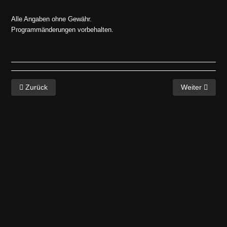
Alle Angaben ohne Gewähr.
Programmänderungen vorbehalten.
Vorheriger Beitrag: Jahresprogramm 2018
Nächster Beit
Zurück
Weiter