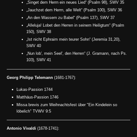
„Singet dem Herrn ein neues Lied“ (Psalm 98), SWV 35
„Jauchzet dem Herrn, alle Welt“ (Psalm 100), SWV 36
„An den Wassern zu Babel“ (Psalm 137), SWV 37
„Alleluja! Lobet den Herren in seinem Heiligtum“ (Psalm
150), SWV 38
„Ist nicht Ephraim mein teurer Sohn“ (Jeremia 31,20),
SWV 40
„Nun lob', mein Seel', den Herren“ (J. Gramann, nach Ps.
103), SWV 41
Georg Philipp Telemann
(1681-1767):
Lukas-Passion 1744
Matthäus-Passion 1746
Missa brevis zum Weihnachtsfest über "Ein Kindelein so
löbelich" TVWV 9:5
Antonio Vivaldi
(1678-1741):