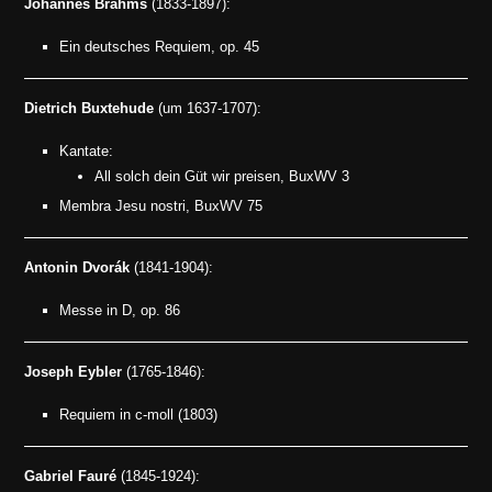
Johannes Brahms
(1833-1897):
Ein deutsches Requiem, op. 45
Dietrich Buxtehude
(um 1637-1707):
Kantate:
All solch dein Güt wir preisen, BuxWV 3
Membra Jesu nostri, BuxWV 75
Antonin Dvorák
(1841-1904):
Messe in D, op. 86
Joseph Eybler
(1765-1846):
Requiem in c-moll (1803)
Gabriel Fauré
(1845-1924):