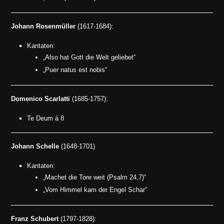
Johann Rosenmüller
(1617-1684):
Kantaten:
„Also hat Gott die Welt geliebet“
„Puer natus est nobis“
Domenico Scarlatti
(1685-1757):
Te Deum à 8
Johann Schelle
(1648-1701)
Kantaten:
„Machet die Tore weit (Psalm 24,7)“
„Vom Himmel kam der Engel Schar“
Franz Schubert
(1797-1828):