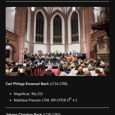
Carl Philipp Emanuel Bach
(1714-1788):
Magnificat, Wq 215
P
Matthäus-Passion 1769, BR-CPEB D
4.1
Johann Christian Bach
(1735-1782):