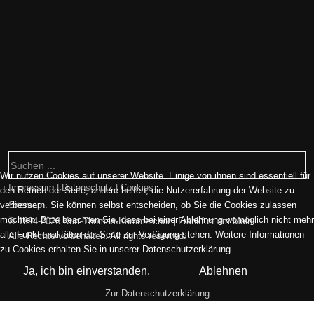
Wir nutzen Cookies auf unserer Website. Einige von ihnen sind essentiell für
Impressum | Datenschutz | Cookies
den Betrieb der Seite, andere helfen, die Nutzererfahrung der Website zu
verbessern. Sie können selbst entscheiden, ob Sie die Cookies zulassen
Sitemap
möchten. Bitte beachten Sie, dass bei einer Ablehnung womöglich nicht mehr
© 1994-2026 Kurt-Thomas-Kammerchor | Frankfurt am Main.
alle Funktionalitäten der Seite zur Verfügung stehen. Weitere Informationen
Alle Rechte vorbehalten. All rights reserved.
zu Cookies erhalten Sie in unserer Datenschutzerklärung.
Ja, ich bin einverstanden.
Ablehnen
Zur Datenschutzerklärung