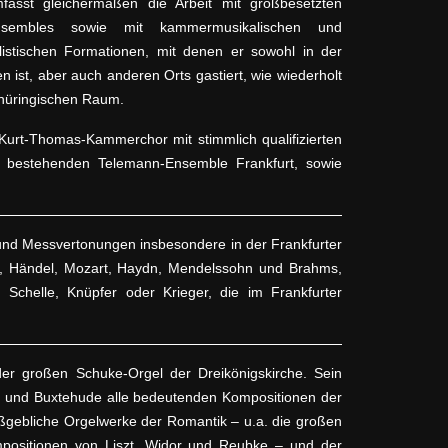
fasst gleichermaßen die Arbeit mit großbesetzten
nsembles sowie mit kammermusikalischen und
listischen Formationen, mit denen er sowohl in der
n ist, aber auch anderen Orts gastiert, wie wiederholt
thüringischen Raum.
Kurt-Thomas-Kammerchor mit stimmlich qualifizierten
n bestehenden Telemann-Ensemble Frankfurt, sowie
und Messvertonungen insbesondere in der Frankfurter
ch, Händel, Mozart, Haydn, Mendelssohn und Brahms,
Schelle, Knüpfer oder Krieger, die im Frankfurter
der großen Schuke-Orgel der Dreikönigskirche. Sein
 und Buxtehude alle bedeutenden Kompositionen der
gebliche Orgelwerke der Romantik – u.a. die großen
positionen von Liszt, Widor und Reubke – und der