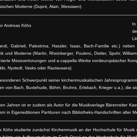
ischen Moderne (Dupré, Alain, Messiaen).
In
de
Li
rdi, Gabrieli, Palestrina, Hassler, Isaac, Bach-Familie etc.) neb
k und Moderne (Martin, Rheinberger, Poulenc, Distler, Spohr, Willia
nierte Messvertonungen und a-cappella-Werke nordeuropäischer Kompo
ds, Nystedt, Vasks oder Rautavaara).
esonderen Schwerpunkt seiner kirchenmusikalischen Jahresprogramme
en von Bach, Buxtehude, Böhm, Bruhns, Erlebach, Krieger u.a.), die sic
elen Jahren ist er zudem als Autor für die Musikverlage Bärenreiter Kas
m in Eigeneditionen Partituren nach Bibliotheks-Handschriften alter Me
 Köhs studierte zunächst Kirchenmusik an der Hochschule für Musik 
folgte ein Aufbaustudium im Fach Orgel an der Hochschule für Musik