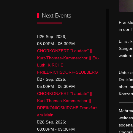
Next Events
Frankfu
in der 
26 Sep. 2026
;
Er ist 
05:00PM
-
06:30PM
Sänger
CHORKONZERT "Laudate" ||
weitere
Kurt-Thomas-Kammerchor || Ev.-
Luth. KIRCHE
FRIEDRICHSDORF-SEULBERG
Unter s
27 Sep. 2026
;
Dreikö
05:00PM
-
06:30PM
aber a
CHORKONZERT "Laudate" ||
Konzert
Kurt-Thomas-Kammerchor ||
DREIKÖNIGSKIRCHE Frankfurt
Mehrma
am Main
weitge
28 Sep. 2026
;
sogena
08:00PM
-
09:30PM
Choral