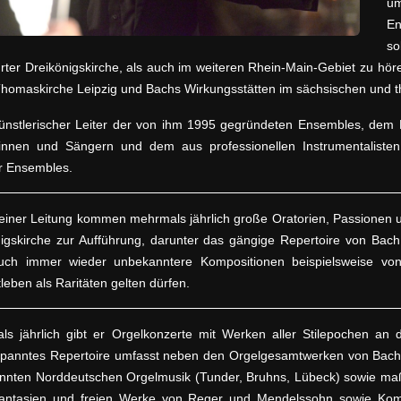
um
E
so
rter Dreikönigskirche, als auch im weiteren Rhein-Main-Gebiet zu höre
Thomaskirche Leipzig und Bachs Wirkungsstätten im sächsischen und 
künstlerischer Leiter der von ihm 1995 gegründeten Ensembles, dem 
innen und Sängern und dem aus professionellen Instrumentaliste
r Ensembles.
einer Leitung kommen mehrmals jährlich große Oratorien, Passionen 
nigskirche zur Aufführung, darunter das gängige Repertoire von Ba
uch immer wieder unbekanntere Kompositionen beispielsweise von 
leben als Raritäten gelten dürfen.
ls jährlich gibt er Orgelkonzerte mit Werken aller Stilepochen an 
spanntes Repertoire umfasst neben den Orgelgesamtwerken von Bach
nnten Norddeutschen Orgelmusik (Tunder, Bruhns, Lübeck) sowie maß
fantasien und freien Werke von Reger und Mendelssohn sowie Kom