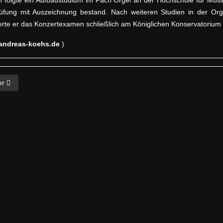
rüfung mit Auszeichnung bestand. Nach weiteren Studien in der Org
erte er das Konzertexamen schließlich am Königlichen Konservatorium 
andreas-koehs.de
)
ster Beitrag: The Choirmaster
er