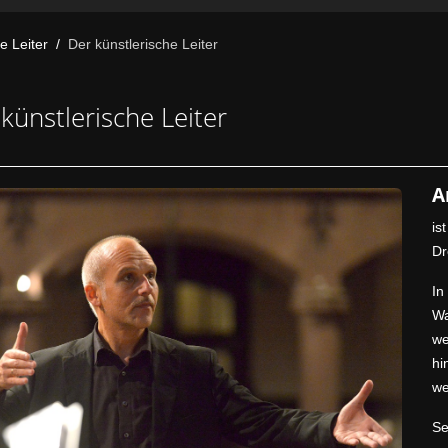
e Leiter
Der künstlerische Leiter
künstlerische Leiter
A
i
Dr
In
Wa
we
hi
we
Se