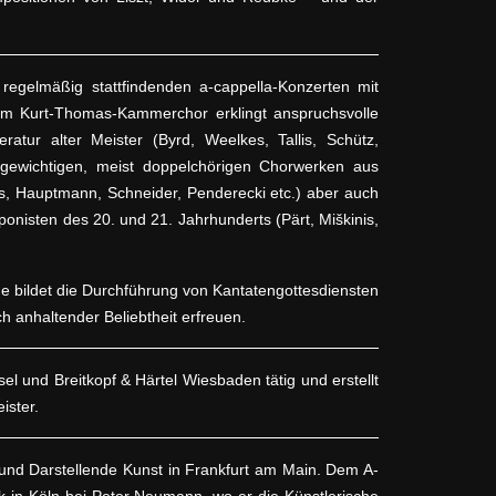
 regelmäßig stattfindenden a-cappella-Konzerten mit
m Kurt-Thomas-Kammerchor erklingt anspruchsvolle
teratur alter Meister (Byrd, Weelkes, Tallis, Schütz,
en gewichtigen, meist doppelchörigen Chorwerken aus
ms, Hauptmann, Schneider, Penderecki etc.) aber auch
nisten des 20. und 21. Jahrhunderts (Pärt, Miškinis,
 bildet die Durchführung von Kantatengottesdiensten
h anhaltender Beliebtheit erfreuen.
sel und Breitkopf & Härtel Wiesbaden tätig und erstellt
ister.
und Darstellende Kunst in Frankfurt am Main. Dem A-
 in Köln bei Peter Neumann, wo er die Künstlerische