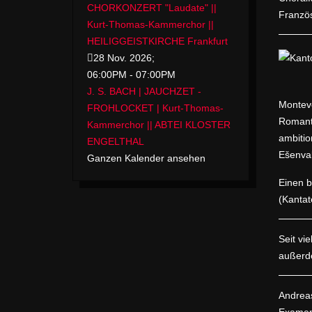
CHORKONZERT "Laudate" ||
Französ
Kurt-Thomas-Kammerchor ||
HEILIGGEISTKIRCHE Frankfurt
28 Nov. 2026
;
06:00PM
-
07:00PM
J. S. BACH | JAUCHZET -
Monteve
FROHLOCKET | Kurt-Thomas-
Romanti
Kammerchor || ABTEI KLOSTER
ambitio
ENGELTHAL
Ešenval
Ganzen Kalender ansehen
Einen b
(Kantat
Seit vi
außerde
Andreas
Examen 