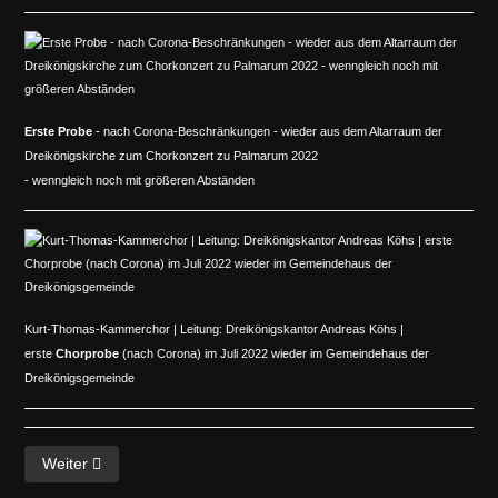
Erste Probe
- nach Corona-Beschränkungen - wieder aus dem Altarraum der
Dreikönigskirche zum Chorkonzert zu Palmarum 2022
- wenngleich noch mit größeren Abständen
Kurt-Thomas-Kammerchor | Leitung: Dreikönigskantor Andreas Köhs |
erste
Chorprobe
(nach Corona) im Juli 2022 wieder im Gemeindehaus der
Dreikönigsgemeinde
Nächster Beitrag: About us
Weiter