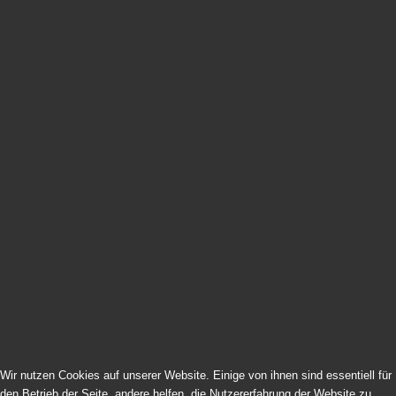
Wir nutzen Cookies auf unserer Website. Einige von ihnen sind essentiell für
Impressum | Datenschutz | Cookies
den Betrieb der Seite, andere helfen, die Nutzererfahrung der Website zu