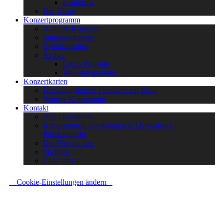
a-cappella
Der Klang
Konzertprogramm
Aktuelle Konzerte
Jahresprogramm
Eventkalender
Archiv
Letzte Projekte
Jahresprogramme
Konzertkarten
Dreikönigskirche Frankfurt am Main
Weitere Konzertorte
Kontakt
App | Facebook
Kirchenmusik Dreikönig e.V. | Newsletter |
Pressekontakt
Der Weg zu uns
Spenden
Chor intern
Cookie-Einstellungen ändern