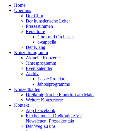
Home
Über uns
Der Chor
Der künstlerische Leiter
Pressestimmen
Repertoire
Chor und Orchester
a-cappella
Der Klang
Konzertprogramm
Aktuelle Konzerte
Jahresprogramm
Eventkalender
Archiv
Letzte Projekte
Jahresprogramme
Konzertkarten
Dreikönigskirche Frankfurt am Main
Weitere Konzertorte
Kontakt
App | Facebook
Kirchenmusik Dreikönig e.V. |
Newsletter | Pressekontakt
Der Weg zu uns