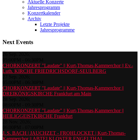
Aktuelle Konzerte
Jahresprogramm
Konzertkalender
Archiv
Letzte Projekte
Jahresprogramme
Next Events
26 Sep. 2026
;
05:00PM
-
06:30PM
CHORKONZERT "Laudate" || Kurt-Thomas-Kammerchor || Ev.-
Luth. KIRCHE FRIEDRICHSDORF-SEULBERG
27 Sep. 2026
;
05:00PM
-
06:30PM
CHORKONZERT "Laudate" || Kurt-Thomas-Kammerchor ||
DREIKÖNIGSKIRCHE Frankfurt am Main
28 Sep. 2026
;
08:00PM
-
09:30PM
CHORKONZERT "Laudate" || Kurt-Thomas-Kammerchor ||
HEILIGGEISTKIRCHE Frankfurt
28 Nov. 2026
;
06:00PM
-
07:00PM
J. S. BACH | JAUCHZET - FROHLOCKET | Kurt-Thomas-
Kammerchor || ABTEI KLOSTER ENGELTHAL